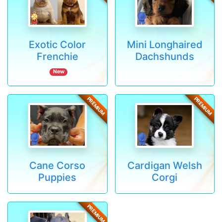
Exotic Color
Mini Longhaired
Frenchie
Dachshunds
New
PREMIUM
PREMIUM
Cane Corso
Cardigan Welsh
Puppies
Corgi
PREMIUM