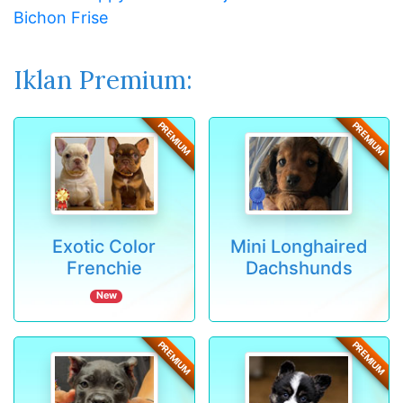
Bichon Frise
Iklan Premium:
PREMIUM
PREMIUM
Exotic Color
Mini Longhaired
Frenchie
Dachshunds
New
PREMIUM
PREMIUM