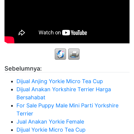
Sebelumnya:
Dijual Anjing Yorkie Micro Tea Cup
Dijual Anakan Yorkshire Terrier Harga
Bersahabat
For Sale Puppy Male Mini Parti Yorkshire
Terrier
Jual Anakan Yorkie Female
Dijual Yorkie Micro Tea Cup