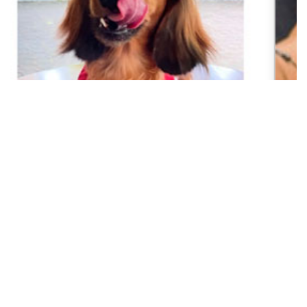
Cane Corso Puppies
READY CANE CORSO PUPPIES 3 MONTHS Price
range (Harga bisa di negosiasikan) Sudah Vaksin
pertamaWorming (Obat cacing) Flea Control...