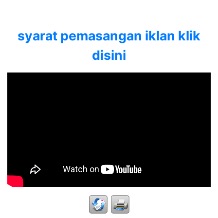
syarat pemasangan iklan klik
disini