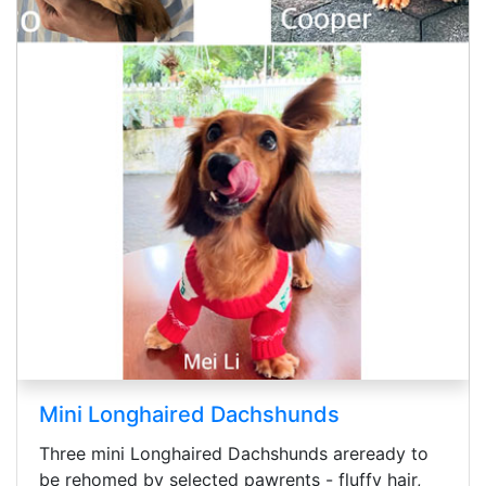
aired Dachshunds
Cane Corso Pu
nghaired Dachshunds areready to
READY CANE CORS
selected pawrents - fluffy hair,
range (Harga bisa 