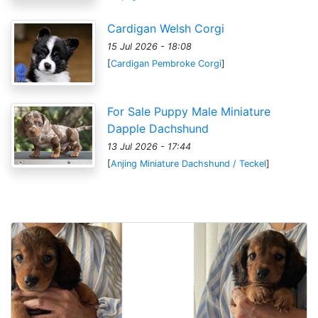
Cardigan Welsh Corgi
15 Jul 2026 - 18:08
[
Cardigan Pembroke Corgi
]
For Sale Puppy Male Miniature
Dapple Dachshund
13 Jul 2026 - 17:44
[
Anjing Miniature Dachshund / Teckel
]