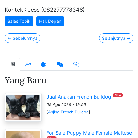
Kontek : Jess (082277778346)
Balas Topik
Hal. Depan
←
Sebelumnya
Selanjutnya
→
Yang Baru
New
Jual Anakan French Bulldog
09 Agu 2026 - 19:56
[
Anjing French Bulldog
]
For Sale Puppy Male Female Maltese